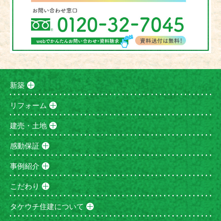
新築
リフォーム
建売・土地
感動保証
事例紹介
こだわり
タケウチ住建について