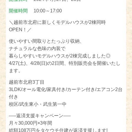
開催時間
10:00～17:00
＼越前市北府に新しくモデルハウスが2棟同時
OPEN！／
使いやすい間取りとたっぷり収納、
ナチュラルな色味の内装で
暮らしやすいモデルハウスが2棟完成しました◎
4/27(土)、4/28(日)の2日間、特別販売会を開催いたし
ます。
越前市北府3丁目
3LDK/オール電化/家具付き/カーテン付き/エアコン2台
付き
校区/武生東小・武生第一中
—–返済支援キャンペーン—–
月々30,000円×3年間
総額108万円をタケウチ住建が返済支援します!