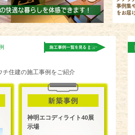
例
。
ウチ住建の施工事例をご紹介
神明エコディライト40展
示場