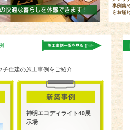
例
。
ウチ住建の施工事例をご紹介
神明エコディライト40展
示場