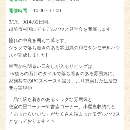
開催時間
10:00～17:00
9/13、9/14の2日間、
越前市村国にてモデルハウス見学会を開催します
憧れの中庭を囲んで暮らす、
シックで落ち着きのある雰囲気の和モダンモデルハウ
スが完成しました!
東面から明るい日差しが入るリビングは、
TV後ろの石目のタイルで落ち着きのある雰囲気に。
家族共有のPCスペースを設け、より充実した生活空
間を実現◎
上品で落ち着きのあるシックな雰囲気と
寝室の畳コーナーや書斎コーナー、小屋裏収納など
「あったらいいな」がたくさん詰まったモデルハウス
となっております＾＾