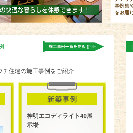
例
。
ウチ住建の施工事例をご紹介
神明エコディライト40展
示場