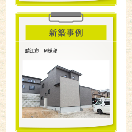
鯖江市 M様邸