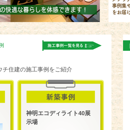
例
。
ウチ住建の施工事例をご紹介
神明エコディライト40展
示場