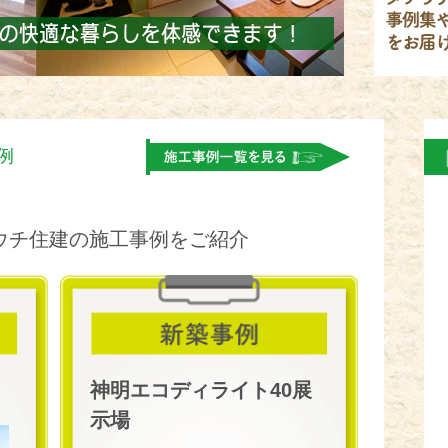
例
。
ウチ住建の施工事例をご紹介
神明エコディライト40展
示場