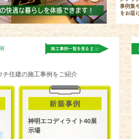
例
。
ウチ住建の施工事例をご紹介
神明エコディライト40展
示場